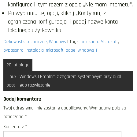
konfiguracji, tym razem z opcją „Nie mam Internetu”.
Po wybraniu tej opcji, kliknij „Kontynuuj z
ograniczoną konfiguracją” i podaj nazwę konta
lokalnego użytkownika.
Ciekawostki techniczne
,
Windows
| Tags:
bez konta Microsoft
,
bypassnro
,
instalacja
,
microsoft
,
oobe
,
windows 11
Nawigacja
20 lat bloga
wpisu
Linux | Windows | Problem z zegarem systemowym przy dual
boot i jego rozwiązanie
Dodaj komentarz
Twój adres email nie zostanie opublikowany.
Wymagane pola są
oznaczone
*
Komentarz
*