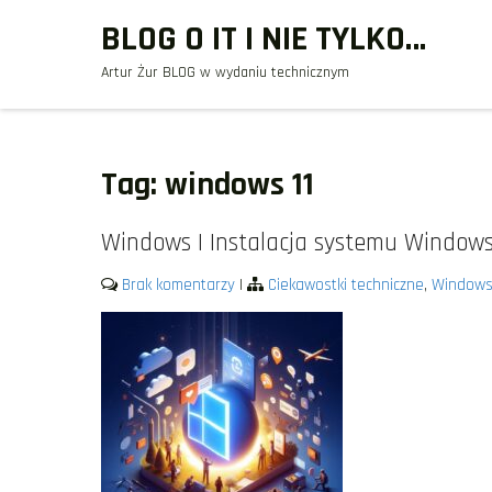
Skip
BLOG O IT I NIE TYLKO…
to
Artur Żur BLOG w wydaniu technicznym
content
Tag:
windows 11
Windows | Instalacja systemu Windows 
Brak komentarzy
|
Ciekawostki techniczne
,
Window