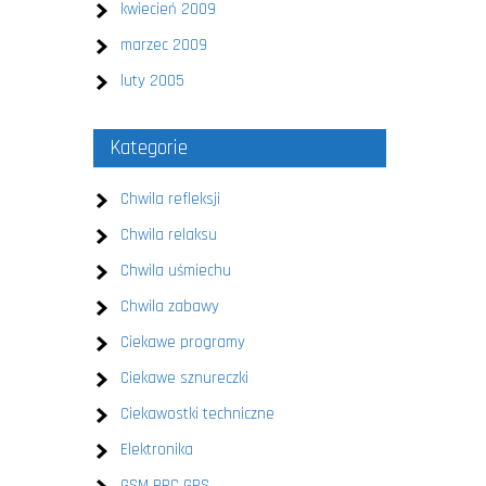
kwiecień 2009
marzec 2009
luty 2005
Kategorie
Chwila refleksji
Chwila relaksu
Chwila uśmiechu
Chwila zabawy
Ciekawe programy
Ciekawe sznureczki
Ciekawostki techniczne
Elektronika
GSM PPC GPS