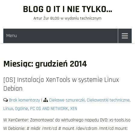
Skip
BLOG O IT I NIE TYLKO…
to
Artur Żur BLOG w wydaniu technicznym
content
Menu
Miesiąc:
grudzień 2014
[OS] Instalacja XenTools w systemie Linux
Debian
Brak komentarzy
|
Ciekawe sznureczki
,
Ciekawostki techniczne
,
Linux
,
Ogólne
,
PC OS AND NETWORK
,
XEN
W XenCenter: Zamontować do wirtualnego napędu DVD: xs-tools.iso
W Debianie: # mkdir /mnt/cd # mount /dev/cdrom /mnt/cd mount: