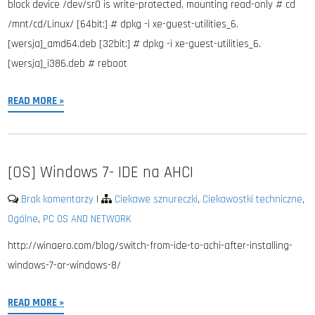
block device /dev/sr0 is write-protected, mounting read-only # cd
/mnt/cd/Linux/ [64bit:] # dpkg -i xe-guest-utilities_6.
[wersja]_amd64.deb [32bit:] # dpkg -i xe-guest-utilities_6.
[wersja]_i386.deb # reboot
READ MORE »
[OS] Windows 7- IDE na AHCI
Brak komentarzy
|
Ciekawe sznureczki
,
Ciekawostki techniczne
,
Ogólne
,
PC OS AND NETWORK
http://winaero.com/blog/switch-from-ide-to-achi-after-installing-
windows-7-or-windows-8/
READ MORE »