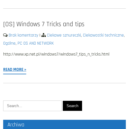
[OS] Windows 7 Tricks and tips
Brak komentarzy
|
Ciekawe sznureczki
,
Ciekawostki techniczne
,
Ogólne
,
PC OS AND NETWORK
http://www.xp.net.pl/windows7/windows7_tips_n_tricks.html
READ MORE »
Archiwa