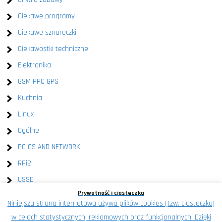
Ciekawe programy
Ciekawe sznureczki
Ciekawostki techniczne
Elektronika
GSM PPC GPS
Kuchnia
Linux
Ogólne
PC OS AND NETWORK
RPi2
USSD
Prywatność i ciasteczka
Windows
Niniejsza strona internetowa używa plików cookies (tzw. ciasteczka)
XEN
w celach statystycznych, reklamowych oraz funkcjonalnych. Dzięki