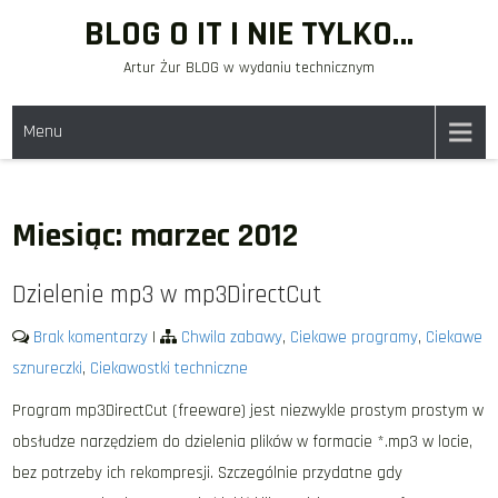
Skip
BLOG O IT I NIE TYLKO…
to
Artur Żur BLOG w wydaniu technicznym
content
Menu
Miesiąc:
marzec 2012
Dzielenie mp3 w mp3DirectCut
Brak komentarzy
|
Chwila zabawy
,
Ciekawe programy
,
Ciekawe
sznureczki
,
Ciekawostki techniczne
Program mp3DirectCut (freeware) jest niezwykle prostym prostym w
obsłudze narzędziem do dzielenia plików w formacie *.mp3 w locie,
bez potrzeby ich rekompresji. Szczególnie przydatne gdy