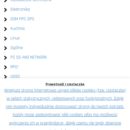
Elektronika
GSM PPC GPS
Kuchnia
Linux
Ogólne
PC OS AND NETWORK
RPi2
USSD
Prywatność i ciasteczka
Windows
Niniejsza strona internetowa używa plików cookies (tzw. ciasteczka)
XEN
w celach statystycznych, reklamowych oraz funkcjonalnych. Dzięki
Znalezione na wykop.pl
nim możemy indywidualnie dostosować stronę do twoich potrzeb.
Każdy może zaakceptować pliki cookies albo ma możliwość
wyłączenia ich w przeglądarce, dzięki czemu nie będą zbierane