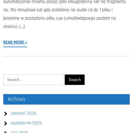
automatycznie chcemy pociąć jakiś kilkugodzinny set na fragmenty
np. 10o minutowe lub gdy zrobiliśmy rip audio cd do 1 pliku i
jesteśmy w posiadaniu pliku cue (umożliwiającego podział na
utwory). […]
READ MORE »
Archiwa
sierpień 2026
październik 2025
luty 2025