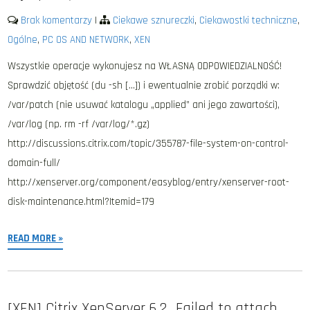
Brak komentarzy
|
Ciekawe sznureczki
,
Ciekawostki techniczne
,
Ogólne
,
PC OS AND NETWORK
,
XEN
Wszystkie operacje wykonujesz na WŁASNĄ ODPOWIEDZIALNOŚĆ!
Sprawdzić objętość (du -sh […]) i ewentualnie zrobić porządki w:
/var/patch (nie usuwać katalogu „applied” ani jego zawartości),
/var/log (np. rm -rf /var/log/*.gz)
http://discussions.citrix.com/topic/355787-file-system-on-control-
domain-full/
http://xenserver.org/component/easyblog/entry/xenserver-root-
disk-maintenance.html?Itemid=179
READ MORE »
[XEN] Citrix XenServer 6.2 „Failed to attach