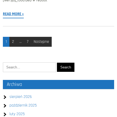
[wersja]_i386.deb # reboot
READ MORE »
Stronicowanie
1
2
…
7
Następne
wpisów
Archiwa
sierpień 2026
październik 2025
luty 2025