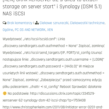
storage on server start” i Synology (DSM 5.1)
NAS iSCSI
Brak komentarzy
|
Ciekawe sznureczki
,
Ciekawostki techniczne
,
Ogólne
,
PC OS AND NETWORK
,
XEN
Wyedytować „/etc/iscsi/iscsid.conf”: Linia
„discovery.sendtargets.auth.authmethod = None” Zapisać, zamknąć
Wyedytować „/etc/iscsi/send_targets/[IP, PORT]/st_config Usunąć
następujące linie: „discovery.sendtargets.auth.username = [LOGIN]”
„discovery.sendtargets.auth.password = [HASŁO]” W miejsce
usuniętych linii wstawić: „discovery.sendtargets.auth.authmethod =
None” Zapisać, zamknąć „Zabezpieczyć” przed samoczynną edycją
pliku poleceniem: „chattr +i st_config” Reboot Sprawdzić działanie
Na podstawie: http://discussions.citrix.com/topic/334529-
xenserver-62-synology-dsm-42-iscsi-chap/?p=1759408
http://www.christopherkeim.com/2011/08/initiator-error-0201-and-