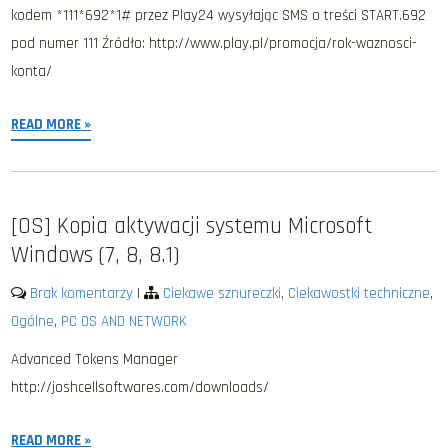
kodem *111*692*1# przez Play24 wysyłając SMS o treści START.692
pod numer 111 Źródło: http://www.play.pl/promocja/rok-waznosci-
konta/
READ MORE »
[OS] Kopia aktywacji systemu Microsoft
Windows (7, 8, 8.1)
Brak komentarzy
|
Ciekawe sznureczki
,
Ciekawostki techniczne
,
Ogólne
,
PC OS AND NETWORK
Advanced Tokens Manager
http://joshcellsoftwares.com/downloads/
READ MORE »