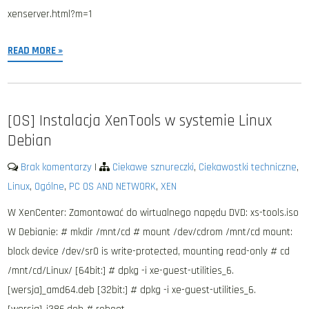
xenserver.html?m=1
READ MORE »
[OS] Instalacja XenTools w systemie Linux
Debian
Brak komentarzy
|
Ciekawe sznureczki
,
Ciekawostki techniczne
,
Linux
,
Ogólne
,
PC OS AND NETWORK
,
XEN
W XenCenter: Zamontować do wirtualnego napędu DVD: xs-tools.iso
W Debianie: # mkdir /mnt/cd # mount /dev/cdrom /mnt/cd mount:
block device /dev/sr0 is write-protected, mounting read-only # cd
/mnt/cd/Linux/ [64bit:] # dpkg -i xe-guest-utilities_6.
[wersja]_amd64.deb [32bit:] # dpkg -i xe-guest-utilities_6.