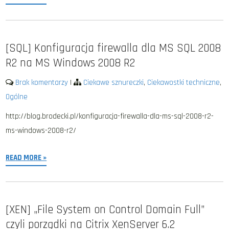
[SQL] Konfiguracja firewalla dla MS SQL 2008
R2 na MS Windows 2008 R2
Brak komentarzy
|
Ciekawe sznureczki
,
Ciekawostki techniczne
,
Ogólne
http://blog.brodecki.pl/konfiguracja-firewalla-dla-ms-sql-2008-r2-
ms-windows-2008-r2/
READ MORE »
[XEN] „File System on Control Domain Full”
czyli porządki na Citrix XenServer 6.2