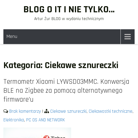
Skip
BLOG O IT I NIE TYLKO…
to
Artur Żur BLOG w wydaniu technicznym
content
Menu
Kategoria:
Ciekawe sznureczki
Termometr Xiaomi LYWSD03MMC. Konwersja
BLE na Zigbee za pomocą alternatywnego
firmware’u
Brak komentarzy
|
Ciekawe sznureczki
,
Ciekawostki techniczne
,
Elektronika
,
PC OS AND NETWORK