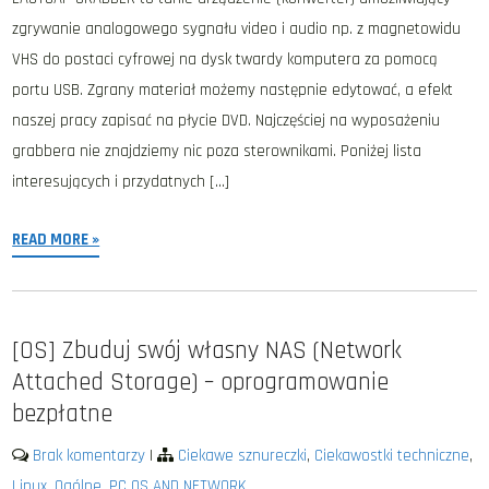
zgrywanie analogowego sygnału video i audio np. z magnetowidu
VHS do postaci cyfrowej na dysk twardy komputera za pomocą
portu USB. Zgrany materiał możemy następnie edytować, a efekt
naszej pracy zapisać na płycie DVD. Najczęściej na wyposażeniu
grabbera nie znajdziemy nic poza sterownikami. Poniżej lista
interesujących i przydatnych […]
READ MORE »
[OS] Zbuduj swój własny NAS (Network
Attached Storage) – oprogramowanie
bezpłatne
Brak komentarzy
|
Ciekawe sznureczki
,
Ciekawostki techniczne
,
Linux
,
Ogólne
,
PC OS AND NETWORK