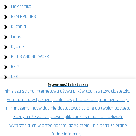
Elektronika
GSM PPC GPS
Kuchnia
Linux
Ogólne
PC OS AND NETWORK
RPi2
USSD
Prywatność i ciasteczka
Windows
Niniejsza strona internetowa używa plików cookies (tzw. ciasteczka)
XEN
w celach statystycznych, reklamowych oraz funkcjonalnych. Dzięki
Znalezione na wykop.pl
nim możemy indywidualnie dostosować stronę do twoich potrzeb.
Każdy może zaakceptować pliki cookies albo ma możliwość
wyłączenia ich w przeglądarce, dzięki czemu nie będą zbierane
żadne informacje.