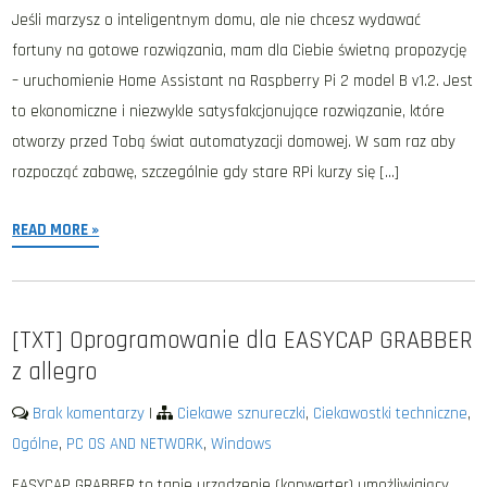
Jeśli marzysz o inteligentnym domu, ale nie chcesz wydawać
fortuny na gotowe rozwiązania, mam dla Ciebie świetną propozycję
– uruchomienie Home Assistant na Raspberry Pi 2 model B v1.2. Jest
to ekonomiczne i niezwykle satysfakcjonujące rozwiązanie, które
otworzy przed Tobą świat automatyzacji domowej. W sam raz aby
rozpocząć zabawę, szczególnie gdy stare RPi kurzy się […]
READ MORE »
[TXT] Oprogramowanie dla EASYCAP GRABBER
z allegro
Brak komentarzy
|
Ciekawe sznureczki
,
Ciekawostki techniczne
,
Ogólne
,
PC OS AND NETWORK
,
Windows
EASYCAP GRABBER to tanie urządzenie (konwerter) umożliwiający