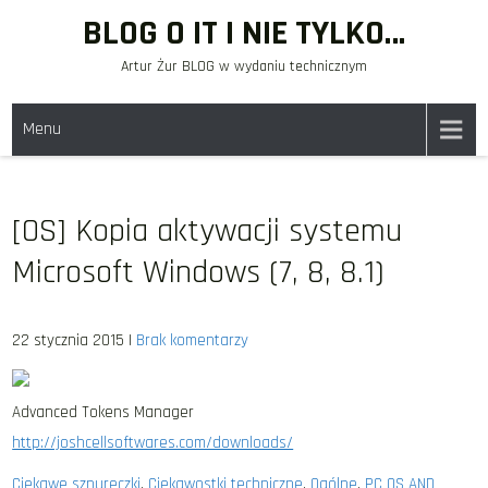
Skip
BLOG O IT I NIE TYLKO…
to
Artur Żur BLOG w wydaniu technicznym
content
Menu
[OS] Kopia aktywacji systemu
Microsoft Windows (7, 8, 8.1)
22 stycznia 2015
|
Brak komentarzy
Advanced Tokens Manager
http://joshcellsoftwares.com/downloads/
Ciekawe sznureczki
,
Ciekawostki techniczne
,
Ogólne
,
PC OS AND