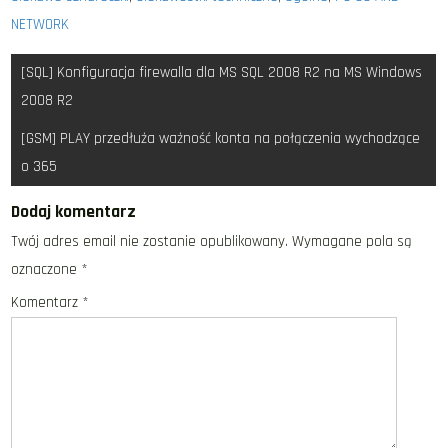
NETWORK
Nawigacja
[SQL] Konfiguracja firewalla dla MS SQL 2008 R2 na MS Windows
wpisu
2008 R2
[GSM] PLAY przedłuża ważność konta na połączenia wychodzące
o 365
Dodaj komentarz
Twój adres email nie zostanie opublikowany.
Wymagane pola są
oznaczone
*
Komentarz
*