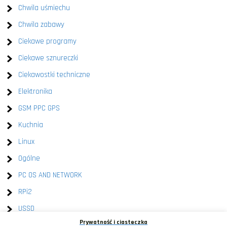
Chwila uśmiechu
Chwila zabawy
Ciekawe programy
Ciekawe sznureczki
Ciekawostki techniczne
Elektronika
GSM PPC GPS
Kuchnia
Linux
Ogólne
PC OS AND NETWORK
RPi2
USSD
Prywatność i ciasteczka
Windows