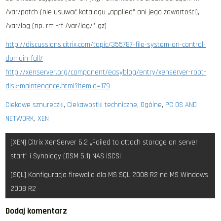
/var/patch (nie usuwać katalogu „applied” ani jego zawartości),
/var/log (np. rm -rf /var/log/*.gz)
http://discussions.citrix.com/topic/355787-file-system-on-control-
domain-full/
http://xenserver.org/component/easyblog/entry/xenserver-root-
disk-maintenance.html?Itemid=179
Ciekawe sznureczki
,
Ciekawostki techniczne
,
Ogólne
,
PC OS AND
NETWORK
,
XEN
Nawigacja
[XEN] Citrix XenServer 6.2 „Failed to attach storage on server
wpisu
start” i Synology (DSM 5.1) NAS iSCSI
[SQL] Konfiguracja firewalla dla MS SQL 2008 R2 na MS Windows
2008 R2
Dodaj komentarz