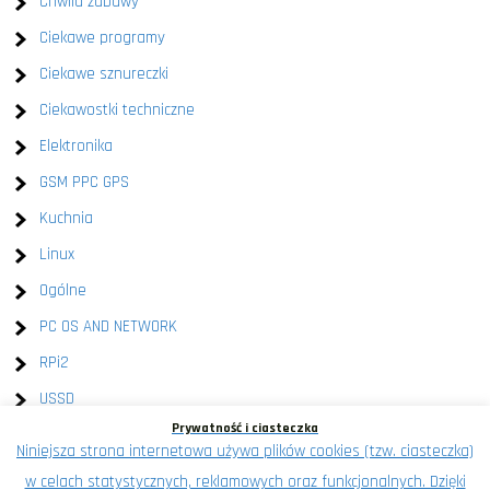
Chwila zabawy
Ciekawe programy
Ciekawe sznureczki
Ciekawostki techniczne
Elektronika
GSM PPC GPS
Kuchnia
Linux
Ogólne
PC OS AND NETWORK
RPi2
USSD
Prywatność i ciasteczka
Windows
Niniejsza strona internetowa używa plików cookies (tzw. ciasteczka)
XEN
w celach statystycznych, reklamowych oraz funkcjonalnych. Dzięki