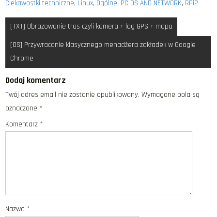
Ciekawostki techniczne
,
Linux
,
Ogólne
,
PC OS AND NETWORK
,
RPi2
Nawigacja
[TXT] Obrazowanie tras czyli kamera + log GPS + mapa
wpisu
[OS] Przywracanie klasycznego menadżera zakładek w Google
Chrome
Dodaj komentarz
Twój adres email nie zostanie opublikowany.
Wymagane pola są
oznaczone
*
Komentarz
*
Nazwa
*