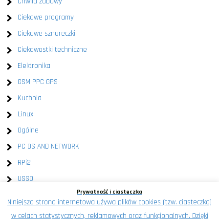
Chwila zabawy
Ciekawe programy
Ciekawe sznureczki
Ciekawostki techniczne
Elektronika
GSM PPC GPS
Kuchnia
Linux
Ogólne
PC OS AND NETWORK
RPi2
USSD
Prywatność i ciasteczka
Windows
Niniejsza strona internetowa używa plików cookies (tzw. ciasteczka)
XEN
w celach statystycznych, reklamowych oraz funkcjonalnych. Dzięki