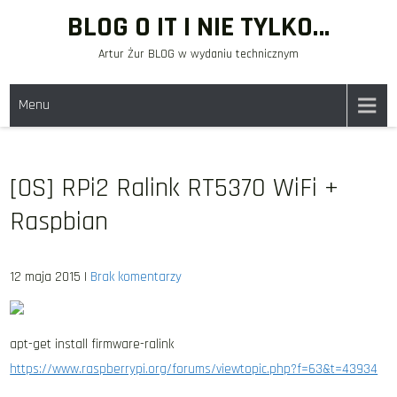
Skip
BLOG O IT I NIE TYLKO…
to
Artur Żur BLOG w wydaniu technicznym
content
Menu
[OS] RPi2 Ralink RT5370 WiFi +
Raspbian
12 maja 2015
|
Brak komentarzy
apt-get install firmware-ralink
https://www.raspberrypi.org/forums/viewtopic.php?f=63&t=43934