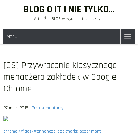
Skip
BLOG O IT I NIE TYLKO…
to
Artur Żur BLOG w wydaniu technicznym
content
Menu
[OS] Przywracanie klasycznego
menadżera zakładek w Google
Chrome
27 maja 2015
|
Brak komentarzy
chrome://flags/#enhanced-bookmarks-experiment