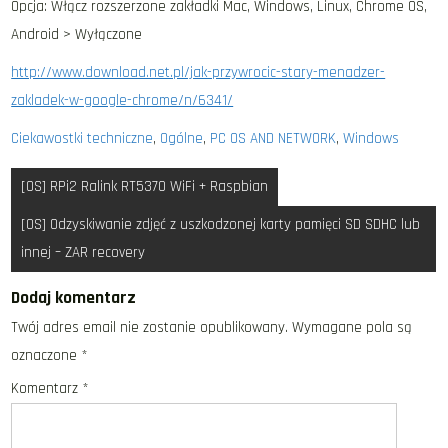
Opcja: Włącz rozszerzone zakładki Mac, Windows, Linux, Chrome OS,
Android > Wyłączone
http://www.download.net.pl/jak-przywrocic-stary-menadzer-
zakladek-w-google-chrome/n/6341/
Ciekawostki techniczne
,
Ogólne
,
PC OS AND NETWORK
,
Windows
Nawigacja
[OS] RPi2 Ralink RT5370 WiFi + Raspbian
wpisu
[OS] Odzyskiwanie zdjęć z uszkodzonej karty pamięci SD SDHC lub
innej – ZAR recovery
Dodaj komentarz
Twój adres email nie zostanie opublikowany.
Wymagane pola są
oznaczone
*
Komentarz
*