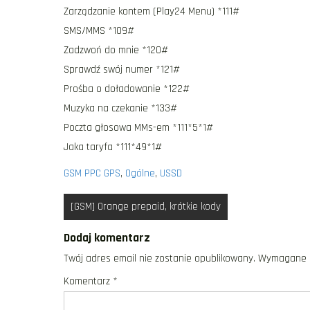
Zarządzanie kontem (Play24 Menu) *111#
SMS/MMS *109#
Zadzwoń do mnie *120#
Sprawdź swój numer *121#
Prośba o doładowanie *122#
Muzyka na czekanie *133#
Poczta głosowa MMs-em *111*5*1#
Jaka taryfa *111*49*1#
GSM PPC GPS
,
Ogólne
,
USSD
Nawigacja
[GSM] Orange prepaid, krótkie kody
wpisu
Dodaj komentarz
Twój adres email nie zostanie opublikowany.
Wymagane p
Komentarz
*