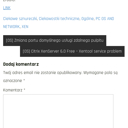
LINK
Ciekawe sznureczki
,
Ciekawostki techniczne
,
Ogólne
,
PC OS AND
NETWORK
,
XEN
Nawigacja
[OS] Zmiana portu domyślnego usługi zdalnego pulpitu
wpisu
[OS] Citrix XenServer 6.0 Free – Xentool service problem
Dodaj komentarz
Twój adres email nie zostanie opublikowany.
Wymagane pola są
oznaczone
*
Komentarz
*