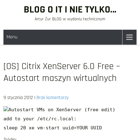
Skip
BLOG O IT I NIE TYLKO…
to
Artur Żur BLOG w wydaniu technicznym
content
Menu
[OS] Citrix XenServer 6.0 Free –
Autostart maszyn wirtualnych
9 stycznia 2012
|
Brak komentarzy
Autostart VMs on XenServer (free edit)
add to your /etc/rc.local:
sleep 20 xe vm-start uuid=YOUR UUID
Źródło: