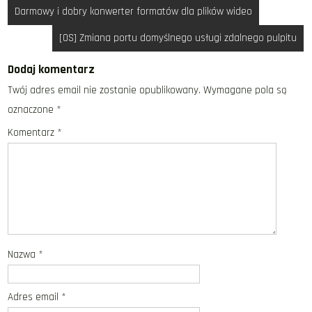
Nawigacja
Darmowy i dobry konwerter formatów dla plików wideo
wpisu
[OS] Zmiana portu domyślnego usługi zdalnego pulpitu
Dodaj komentarz
Twój adres email nie zostanie opublikowany.
Wymagane pola są
oznaczone
*
Komentarz
*
Nazwa
*
Adres email
*