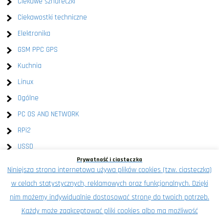
Ciekawe sznureczki
Ciekawostki techniczne
Elektronika
GSM PPC GPS
Kuchnia
Linux
Ogólne
PC OS AND NETWORK
RPi2
USSD
Prywatność i ciasteczka
Windows
Niniejsza strona internetowa używa plików cookies (tzw. ciasteczka)
XEN
w celach statystycznych, reklamowych oraz funkcjonalnych. Dzięki
Znalezione na wykop.pl
nim możemy indywidualnie dostosować stronę do twoich potrzeb.
Każdy może zaakceptować pliki cookies albo ma możliwość