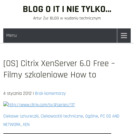
Skip
BLOG O IT I NIE TYLKO…
to
Artur Żur BLOG w wydaniu technicznym
content
Menu
[OS] Citrix XenServer 6.0 Free –
Filmy szkoleniowe How to
4 stycznia 2012
|
Brak komentarzy
http://www.citrix.com/tv/#series/117
Ciekawe sznureczki
,
Ciekawostki techniczne
,
Ogólne
,
PC OS AND
NETWORK
,
XEN