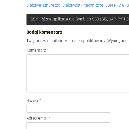
Ciekawe sznureczki
,
Ciekawostki techniczne
,
GSM PPC GPS
Nawigacja
[GSM] Różne aplikacje dla Symbian S60 (SIS, JAR, PYTHO
wpisu
Dodaj komentarz
Twój adres email nie zostanie opublikowany.
Wymagane p
Komentarz
*
Nazwa
*
Adres email
*