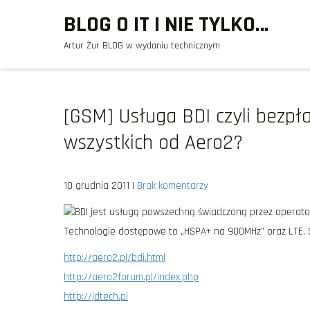
Skip
BLOG O IT I NIE TYLKO…
to
Artur Żur BLOG w wydaniu technicznym
content
[GSM] Usługa BDI czyli bezpł
wszystkich od Aero2?
10 grudnia 2011
|
Brak komentarzy
BDI jest usługą powszechną świadczoną przez operato
Technologie dostępowe to „HSPA+ na 900MHz” oraz LTE. Sz
http://aero2.pl/bdi.html
http://aero2forum.pl/index.php
http://jdtech.pl