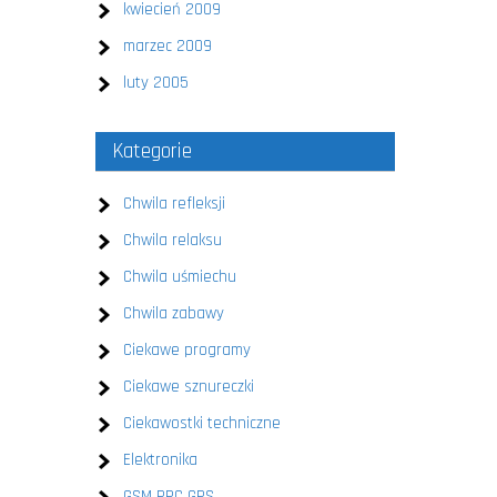
kwiecień 2009
marzec 2009
luty 2005
Kategorie
Chwila refleksji
Chwila relaksu
Chwila uśmiechu
Chwila zabawy
Ciekawe programy
Ciekawe sznureczki
Ciekawostki techniczne
Elektronika
GSM PPC GPS