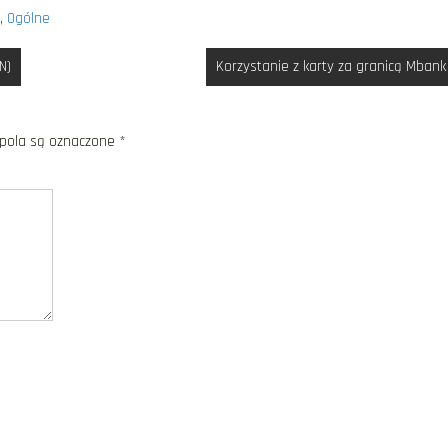
,
Ogólne
N)
Korzystanie z karty za granicą Mbank
ola są oznaczone
*