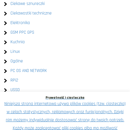
Ciekawe sznureczki
Ciekawostki techniczne
Elektronika
GSM PPC GPS
Kuchnia
Linux
Ogólne
PC OS AND NETWORK
RPi2
USSD
Prywatność i ciasteczka
Windows
Niniejsza strona internetowa używa plików cookies (tzw. ciasteczka)
XEN
w celach statystycznych, reklamowych oraz funkcjonalnych. Dzięki
Znalezione na wykop.pl
nim możemy indywidualnie dostosować stronę do twoich potrzeb.
Każdy może zaakceptować pliki cookies albo ma możliwość