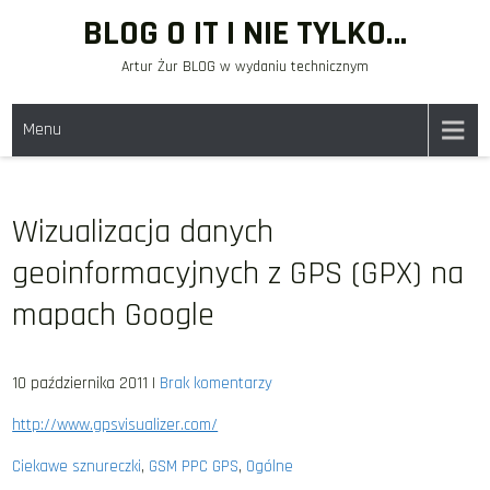
Skip
BLOG O IT I NIE TYLKO…
to
Artur Żur BLOG w wydaniu technicznym
content
Menu
Wizualizacja danych
geoinformacyjnych z GPS (GPX) na
mapach Google
10 października 2011
|
Brak komentarzy
http://www.gpsvisualizer.com/
Ciekawe sznureczki
,
GSM PPC GPS
,
Ogólne