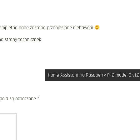
Kompletne dane zostaną przeniesione niebawem
 strony technicznej:
Home Assistant na Raspberry Pi 2 model B v1.2
ola są oznaczone
*