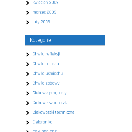
kwiecień 2009
marzec 2009
luty 2005
Kategorie
Chwila refleksji
Chwila relaksu
Chwila uśmiechu
Chwila zabawy
Ciekawe programy
Ciekawe sznureczki
Ciekawostki techniczne
Elektronika
GSM PPC GPS