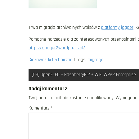
Trwa migracja archiwalnych wpisów z
platformy jogger
. 
Pomocne narzędzie dla zainteresowanych przenosinami od
https://jogger2wordpress.pl/
Ciekawostki techniczne
| Tags:
migracja
Nawigacja
[OS] OpenELEC + RaspberryPi2 + WiFi WPA2 Enterprise
wpisu
Dodaj komentarz
Twój adres email nie zostanie opublikowany.
Wymagane p
Komentarz
*