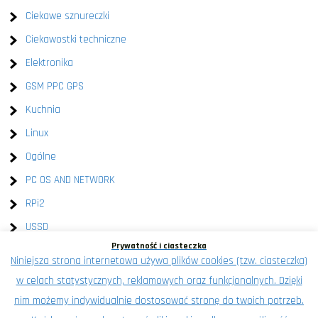
Ciekawe sznureczki
Ciekawostki techniczne
Elektronika
GSM PPC GPS
Kuchnia
Linux
Ogólne
PC OS AND NETWORK
RPi2
USSD
Prywatność i ciasteczka
Windows
Niniejsza strona internetowa używa plików cookies (tzw. ciasteczka)
XEN
w celach statystycznych, reklamowych oraz funkcjonalnych. Dzięki
Znalezione na wykop.pl
nim możemy indywidualnie dostosować stronę do twoich potrzeb.