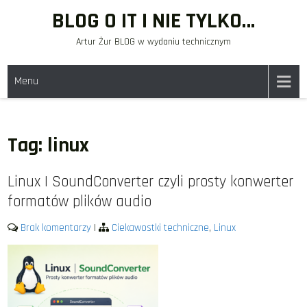
Skip
BLOG O IT I NIE TYLKO…
to
Artur Żur BLOG w wydaniu technicznym
content
Menu
Tag:
linux
Linux | SoundConverter czyli prosty konwerter
formatów plików audio
Brak komentarzy
|
Ciekawostki techniczne
,
Linux